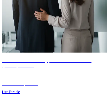
PTZ 2026 : conditions, plafonds de revenus et
quotité par zone
Le PTZ finance jusqu'à 50 pour cent du coût d'un logement neuf
sans intérêts en 2026. Plafonds de revenus, quotité par tranche et
tableau chiffré par zone.
Lire l'article