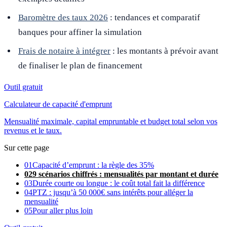
Baromètre des taux 2026
: tendances et comparatif
banques pour affiner la simulation
Frais de notaire à intégrer
: les montants à prévoir avant
de finaliser le plan de financement
Outil gratuit
Calculateur de capacité d'emprunt
Mensualité maximale, capital empruntable et budget total selon vos
revenus et le taux.
Sur cette page
01
Capacité d’emprunt : la règle des 35%
02
9 scénarios chiffrés : mensualités par montant et durée
03
Durée courte ou longue : le coût total fait la différence
04
PTZ : jusqu’à 50 000€ sans intérêts pour alléger la
mensualité
05
Pour aller plus loin