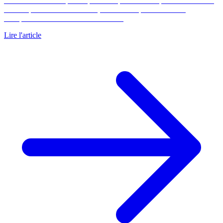
Les frais de notaire pèsent près de 8 pour cent du prix dans l'ancien
et 2 à 3 pour cent dans le neuf, surtout composés de taxes.
Comparatif chiffré ancien contre neuf.
Lire l'article