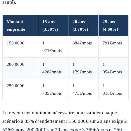
santé).
Montant
15 ans
20 ans
25 ans
emprunté
(3,50%)
(3,70%)
(4,00%)
150 000€
1
884€/mois
791€/mois
071€/mois
200 000€
1
1
1
428€/mois
179€/mois
054€/mois
250 000€
1
1
1
785€/mois
473€/mois
318€/mois
Le revenu net minimum nécessaire pour valider chaque
scénario à 35% d’endettement : 150 000€ sur 20 ans exige 2
526€/mois, 200 000€ sur 20 ans exige 3 369€/mois et 250