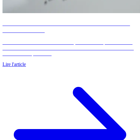
Calcul de la mensualité d'un crédit immobilier : la
méthode chiffrée
Sur 200 000 euros aux taux de 2026, la mensualité passe de 1 400
euros sur 15 ans à 999 euros sur 25 ans. La méthode de calcul et le
tableau chiffré par durée.
Lire l'article