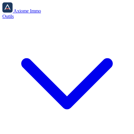
Prix moyens au m2 et estimation de valeur par quartier de Dunkerque.
Axiome Immo
Outils