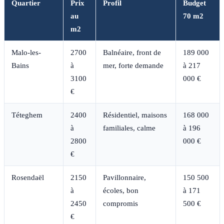
Quartier
Prix
Profil
Budget
au
70 m2
m2
Malo-les-
2700
Balnéaire, front de
189 000
Bains
à
mer, forte demande
à 217
3100
000 €
€
Téteghem
2400
Résidentiel, maisons
168 000
à
familiales, calme
à 196
2800
000 €
€
Rosendaël
2150
Pavillonnaire,
150 500
à
écoles, bon
à 171
2450
compromis
500 €
€