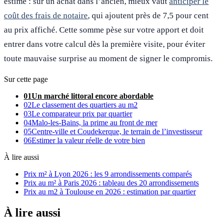
estimé : sur un achat dans l’ancien, mieux vaut
anticiper le
coût des frais de notaire
, qui ajoutent près de 7,5 pour cent
au prix affiché. Cette somme pèse sur votre apport et doit
entrer dans votre calcul dès la première visite, pour éviter
toute mauvaise surprise au moment de signer le compromis.
Sur cette page
01
Un marché littoral encore abordable
02
Le classement des quartiers au m2
03
Le comparateur prix par quartier
04
Malo-les-Bains, la prime au front de mer
05
Centre-ville et Coudekerque, le terrain de l’investisseur
06
Estimer la valeur réelle de votre bien
À lire aussi
Prix m² à Lyon 2026 : les 9 arrondissements comparés
Prix au m² à Paris 2026 : tableau des 20 arrondissements
Prix au m2 à Toulouse en 2026 : estimation par quartier
À lire aussi