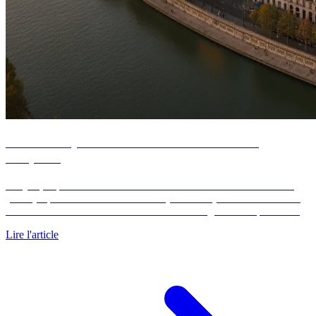
Prix m² à Lyon 2026 : les 9 arrondissements
comparés
À Lyon, le prix au m² varie de 3 800 € dans le 9e arrondissement
(Vaise) à plus de 6 200 € dans le 6e (Brotteaux) en 2026. Avant de
formuler une offre ou de faire estimer votre logement au prix du…
Lire l'article