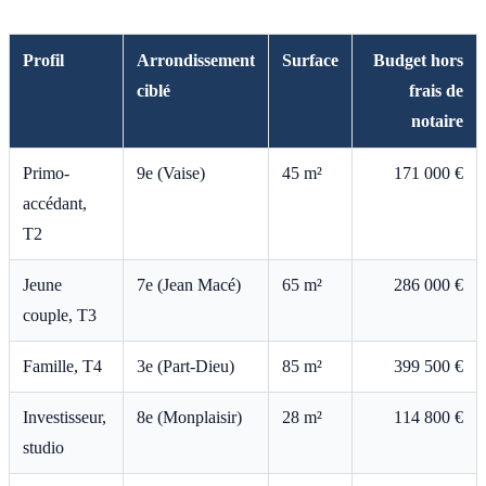
Profil
Arrondissement
Surface
Budget hors
ciblé
frais de
notaire
Primo-
9e (Vaise)
45 m²
171 000 €
accédant,
T2
Jeune
7e (Jean Macé)
65 m²
286 000 €
couple, T3
Famille, T4
3e (Part-Dieu)
85 m²
399 500 €
Investisseur,
8e (Monplaisir)
28 m²
114 800 €
studio