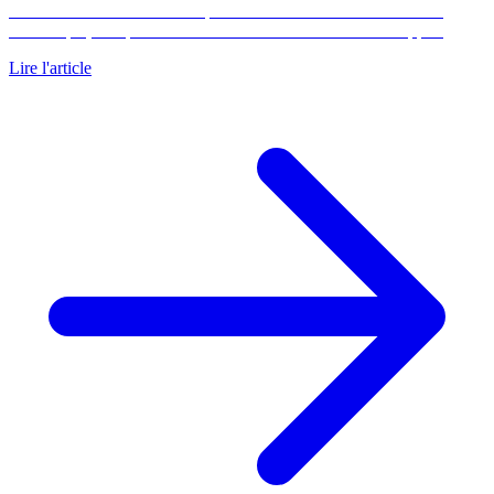
chiffrée : la marche à suivre pour vendre son bien immobilier à
Dunkerque, comparateur de mandats et barème 2026 à l'appui.
Lire l'article