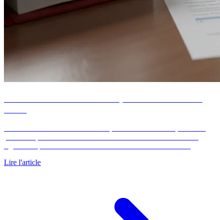
DIA immobilier : 3 situations, délais et formulaire
Cerfa
La déclaration d'intention d'aliéner, dite DIA immobilier, est l'acte
préalable que tout vendeur doit transmettre à sa mairie avant de
signer une promesse de vente sur un bien situé en zone de…
Lire l'article