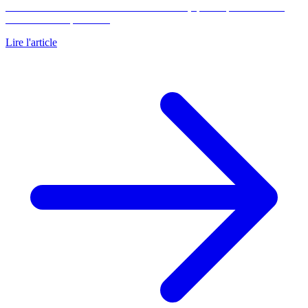
sans intérêts en 2026. Plafonds de revenus, quotité par tranche et
tableau chiffré par zone.
Lire l'article