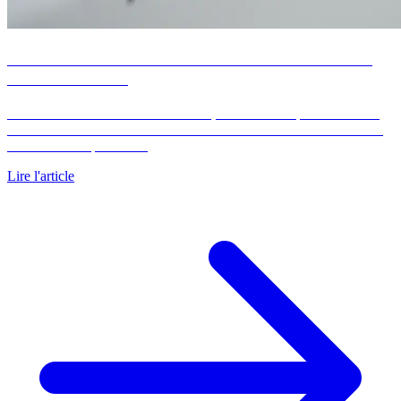
Calcul de la mensualité d'un crédit immobilier : la
méthode chiffrée
Sur 200 000 euros aux taux de 2026, la mensualité passe de 1 400
euros sur 15 ans à 999 euros sur 25 ans. La méthode de calcul et le
tableau chiffré par durée.
Lire l'article