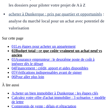
les dossiers pour piloter votre projet de A à Z
acheter à Dunkerque : prix par quartier et opportunités
:
analyse du marché local pour un achat avec potentiel de
valorisation
Sur cette page
01
Les étapes pour acheter un appartement
02
Budget total : ce que coûte vraiment un achat neuf vs
ancien
03
Assurance emprunteur : le deuxième poste de coût à
intégrer dès le départ
04
Financement : crédit, apport et aides disponibles
05
Vérifications indispensables avant de signer
06
Pour aller plus loin
À lire aussi
Acheter un bien immobilier à Dunkerque : les étapes clés
Calculez votre offre d'achat immobilier : 3 scénarios + modèle
de lettre
Compromis de vente : délais et rétractation